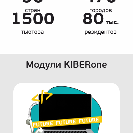
стран
городов
1500
80
тыс.
тьютора
резидентов
Модули KIBERone