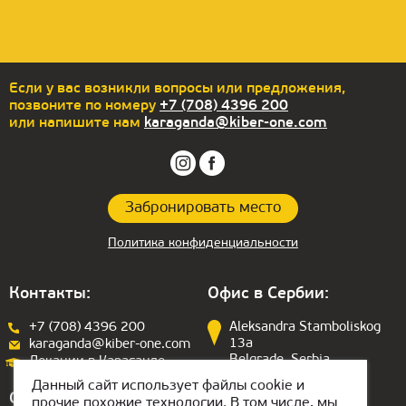
Еcли у вас возникли вопросы или предложения,
позвоните по номеру
+7 (708) 4396 200
или напишите нам
karaganda@kiber-one.com
Забронировать место
Политика конфиденциальности
Контакты:
Офис в Сербии:
+7 (708) 4396 200
Aleksandra Stamboliskog
13a
karaganda@kiber-one.com
Belgrade, Serbia
Локации в Караганде
Данный сайт использует файлы cookie и
Офис в ОАЭ:
прочие похожие технологии. В том числе, мы