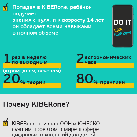
Попадая в KIBERone, ребёнок
получает
знания с нуля, и к возрасту 14 лет
он обладает всеми навыками
в полном объёме
1
2
раз в неделю
астрономических
по выходным
часа
(утром, днём, вечером)
20
80
% теории
% практики
Почему KIBERone?
KIBERone признан ООН и ЮНЕСКО
лучшим проектом в мире в сфере
цифровых технологий для детей