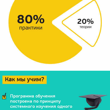
Как мы учим?
Программа обучения
построена по принципу
системного изучения одного