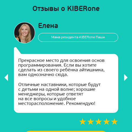
Отзывы о KIBERone
Елена
Мама резидента KIBERone Паши
Прекрасное место для освоения основ
программирования. Если вы хотите
сделать из своего ребёнка айтишника,
к
вам однозначно сюда.
Отличные наставники, которые будут
с детьми на одной волне; хорошие
менеджеры, которые ответят
на все вопросы и удобное
месторасположение. Рекомендую!