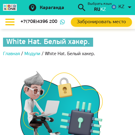
Выбрать язык
KZ
Караганда
RU
KZ
Забронировать место
+7(708)4396 200
White Hat. Белый хакер.
Главная
/
Модули
/
White Hat. Белый хакер.