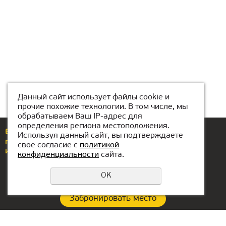
Данный сайт использует файлы cookie и
прочие похожие технологии. В том числе, мы
обрабатываем Ваш IP-адрес для
определения региона местоположения.
Еcли у вас возникли вопросы или предложения,
Используя данный сайт, вы подтверждаете
позвоните по номеру
+7 (708) 4396 200
свое согласие с
политикой
или напишите нам
karaganda@kiber-one.com
конфиденциальности
сайта.
OK
Забронировать место
Политика конфиденциальности