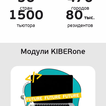
стран
городов
1500
80
тыс.
тьютора
резидентов
Модули KIBERone