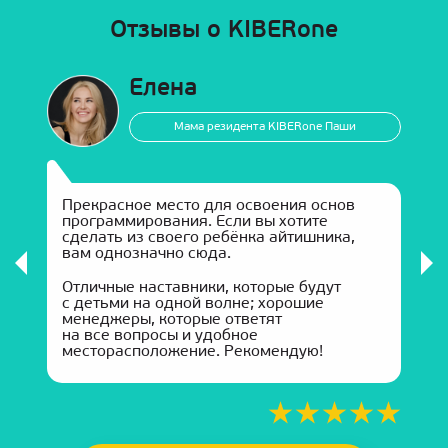
Отзывы о KIBERone
Елена
Мама резидента KIBERone Паши
Прекрасное место для освоения основ
программирования. Если вы хотите
сделать из своего ребёнка айтишника,
к
вам однозначно сюда.
Отличные наставники, которые будут
с детьми на одной волне; хорошие
менеджеры, которые ответят
на все вопросы и удобное
месторасположение. Рекомендую!