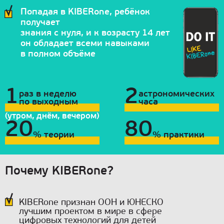
Попадая в KIBERone, ребёнок
получает
знания с нуля, и к возрасту 14 лет
он обладает всеми навыками
в полном объёме
1
2
раз в неделю
астрономических
по выходным
часа
(утром, днём, вечером)
20
80
% теории
% практики
Почему KIBERone?
KIBERone признан ООН и ЮНЕСКО
лучшим проектом в мире в сфере
цифровых технологий для детей