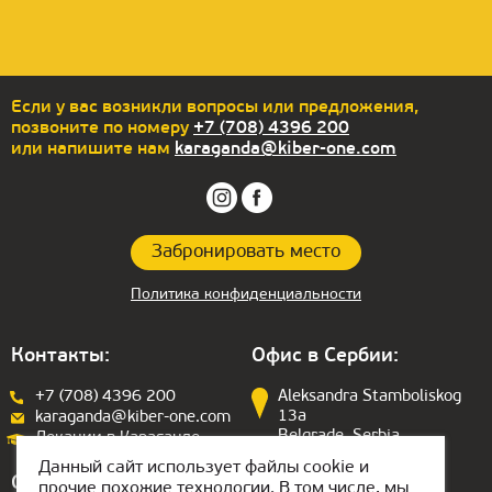
Еcли у вас возникли вопросы или предложения,
позвоните по номеру
+7 (708) 4396 200
или напишите нам
karaganda@kiber-one.com
Забронировать место
Политика конфиденциальности
Контакты:
Офис в Сербии:
+7 (708) 4396 200
Aleksandra Stamboliskog
13a
karaganda@kiber-one.com
Belgrade, Serbia
Локации в Караганде
Данный сайт использует файлы cookie и
Офис в ОАЭ:
прочие похожие технологии. В том числе, мы