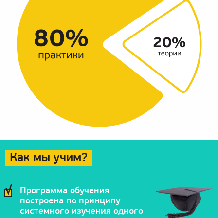
Как мы учим?
Программа обучения
построена по принципу
системного изучения одного